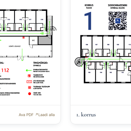
1. korrus
Ava PDF ↗
Laadi alla