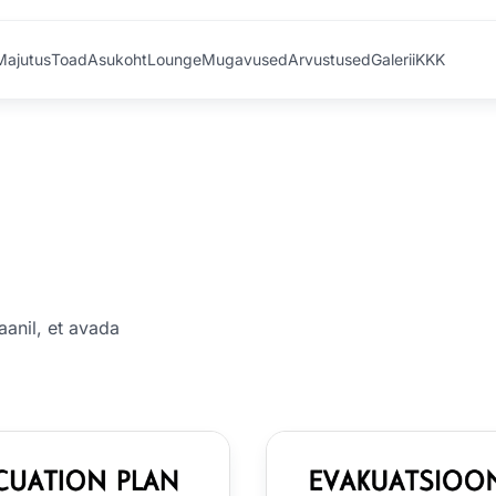
Majutus
Toad
Asukoht
Lounge
Mugavused
Arvustused
Galerii
KKK
aanil, et avada