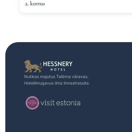
2. korrus
Nutikas majutus Tallinna väravas.
Hotellimugavus ilma linnastressita.