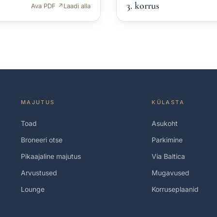
3. korrus
Ava PDF ↗
Laadi alla
MAJUTUS
KÜLASTA
Toad
Asukoht
Broneeri otse
Parkimine
Pikaajaline majutus
Via Baltica
Arvustused
Mugavused
Lounge
Korruseplaanid