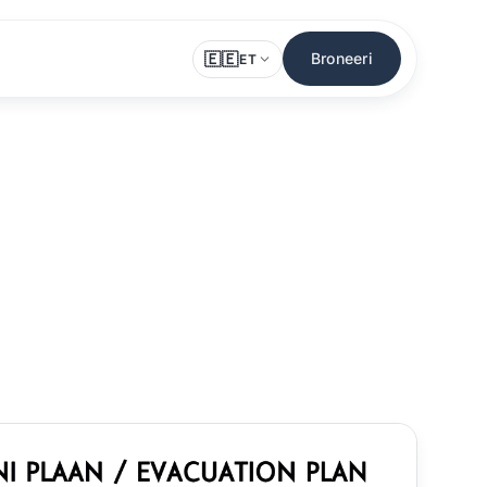
🇪🇪
Broneeri
ET