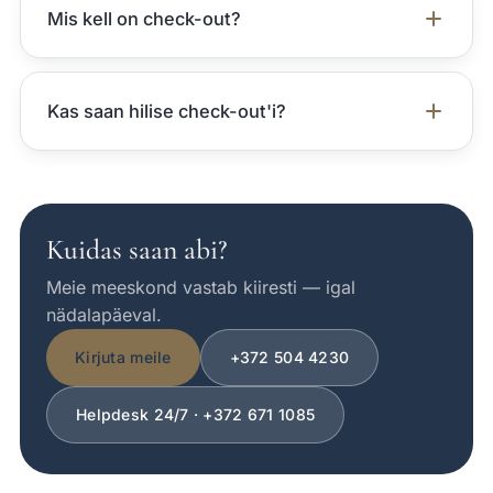
Mis kell on check-out?
Kas saan hilise check-out'i?
Kuidas saan abi?
Meie meeskond vastab kiiresti — igal
nädalapäeval.
Kirjuta meile
+372 504 4230
Helpdesk 24/7 · +372 671 1085