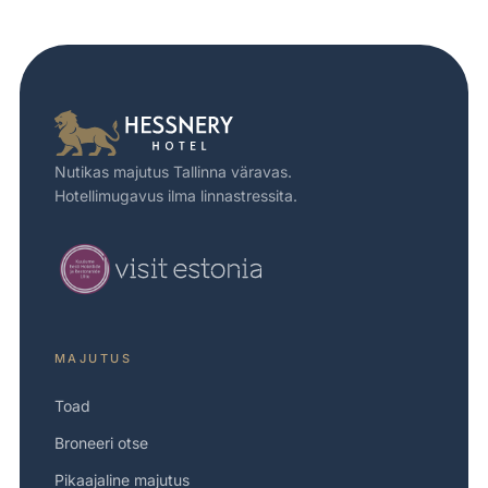
Nutikas majutus Tallinna väravas.
Hotellimugavus ilma linnastressita.
MAJUTUS
Toad
Broneeri otse
Pikaajaline majutus