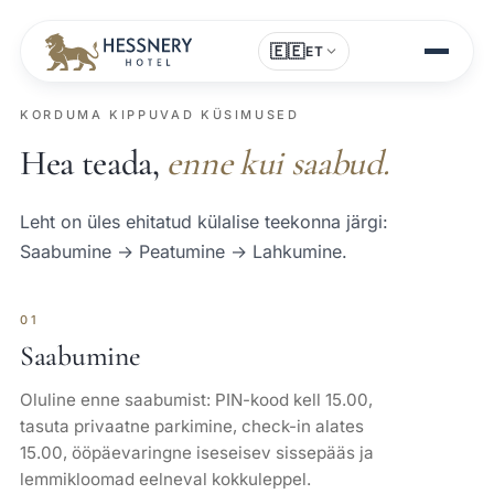
🇪🇪
ET
KORDUMA KIPPUVAD KÜSIMUSED
Hea teada,
enne kui saabud.
Leht on üles ehitatud külalise teekonna järgi:
Saabumine → Peatumine → Lahkumine.
01
Saabumine
Oluline enne saabumist: PIN-kood kell 15.00,
tasuta privaatne parkimine, check-in alates
15.00, ööpäevaringne iseseisev sissepääs ja
lemmikloomad eelneval kokkuleppel.